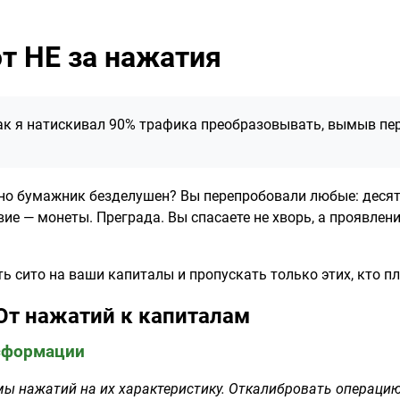
т НЕ за нажатия
как я натискивал 90% трафика преобразовывать, вымыв п
 но бумажник безделушен? Вы перепробовали любые: деся
е — монеты. Преграда. Вы спасаете не хворь, а проявлени
ь сито на ваши капиталы и пропускать только этих, кто п
От нажатий к капиталам
нсформации
мы нажатий на их характеристику. Откалибровать операцию