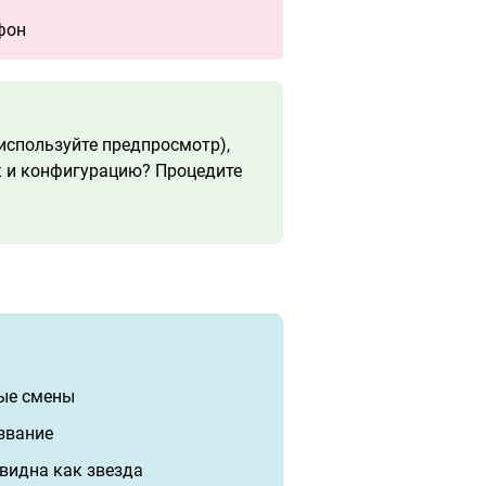
фон
используйте предпросмотр),
к и конфигурацию? Процедите
ные смены
звание
 видна как звезда