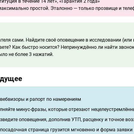
туция в течение 14 лет», «Гарантия 2 года»
аксимально простой. Эталонно — только прозвище и теле
теля сами. Найдите своё оповещение в исследовании (или 
аете? Как быстро носится? Непринуждённо ли найти звоно
ыло не более 3 нажатий.
удущее
вебвизоры и рапорт по намерениям
лняйте минус-фразы, которые отрезают нецелеустремлён
ведите оповещения, дополнив УТП, расценку и точное воз
 посадочная страница грузится мгновенно и форма заявки