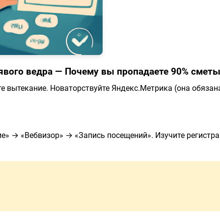
явого ведра — Почему вы пропадаете 90% смет
те вытекание. Новаторствуйте Яндекс.Метрика (она обязан
е» → «Вебвизор» → «Запись посещений». Изучите регистра