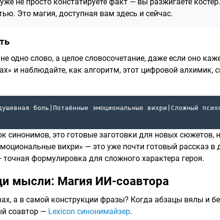
уже не просто констатируете факт — вы разжигаете костё
ью. Это магия, доступная вам здесь и сейчас.
ть
 не одно слово, а целое словосочетание, даже если оно ка
ax» и наблюдайте, как алгоритм, этот цифровой алхимик, 
душевная боль|Потаённые эмоциональные вихри|Сложный псих
сок синонимов, это готовые заготовки для новых сюжетов,
моциональные вихри» — это уже почти готовый рассказ в 
 точная формулировка для сложного характера героя.
еди мысли: Магия ИИ-соавтора
овах, а в самой конструкции фразы? Когда абзацы вялы и 
ый соавтор —
Lexicon синонимайзер
.