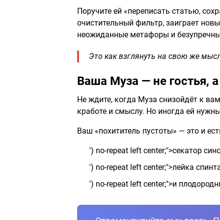
Поручите ей «переписать статью, сохр
очистительный фильтр, заиграет новы
неожиданные метафоры и безупречны
Это как взглянуть на свою же мысл
Ваша Муза — не гостья, 
Не ждите, когда Муза снизойдёт к вам
кработе и смыслу. Но иногда ей нужн
Ваш «похититель пустоты» — это и ес
') no-repeat left center;">секатор 
') no-repeat left center;">лейка с
') no-repeat left center;">и плод