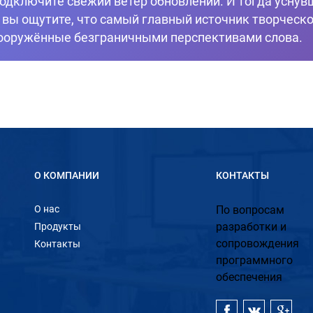
одключите свежий ветер обновлений. И тогда уснув
и вы ощутите, что самый главный источник творческо
ооружённые безграничными перспективами слова.
О КОМПАНИИ
КОНТАКТЫ
О нас
По вопросам
разработки и
Продукты
сопровождения
Контакты
программного
обеспечения