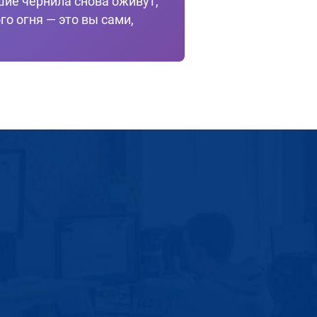
шие чернила снова оживут,
го огня — это вы сами,