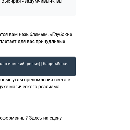
р. Выбирая «задумчивый», вы
жется вам незыблемым. «Глубокие
сплетает для вас причудливые
ологический рельеф|Напряжённая
 новые углы преломления света в
духе магического реализма.
бесформенны? Здесь на сцену