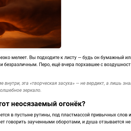
езко мелеет. Вы подходите к листу — будь он бумажный ил
и безразличным. Перо, ещё вчера порхавшее с воздушност
внутри, эта «творческая засуха» — не вердикт, а лишь знак
волшебное зеркало.
этот неосязаемый огонёк?
ячется в пустыне рутины, под пластмассой привычных слов
ает говорить заученными оборотами, и душа отзывается не