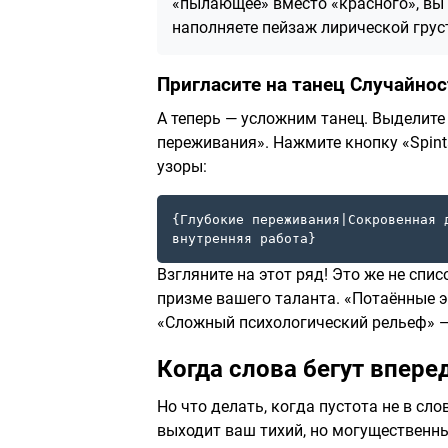
«пылающее» вместо «красного», вы 
наполняете пейзаж лирической груст
Пригласите на танец Случайнос
А теперь — усложним танец. Выделите
переживания». Нажмите кнопку «Spint
узоры:
{Глубокие переживания|Сокровенная 
внутренняя работа}
Взгляните на этот ряд! Это же не спи
призме вашего таланта. «Потаённые э
«Сложный психологический рельеф» —
Когда слова бегут впер
Но что делать, когда пустота не в сл
выходит ваш тихий, но могущественн