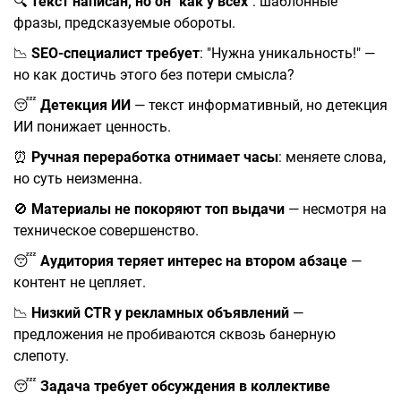
🔍
Текст написан, но он "как у всех"
: шаблонные
фразы, предсказуемые обороты.
📉
SEO-специалист требует
: "Нужна уникальность!" —
но как достичь этого без потери смысла?
😴
Детекция ИИ
— текст информативный, но детекция
ИИ понижает ценность.
⏰
Ручная переработка отнимает часы
: меняете слова,
но суть неизменна.
🚫
Материалы не покоряют топ выдачи
— несмотря на
техническое совершенство.
😴
Аудитория теряет интерес на втором абзаце
—
контент не цепляет.
📉
Низкий CTR у рекламных объявлений
—
предложения не пробиваются сквозь банерную
слепоту.
😴
Задача требует обсуждения в коллективе