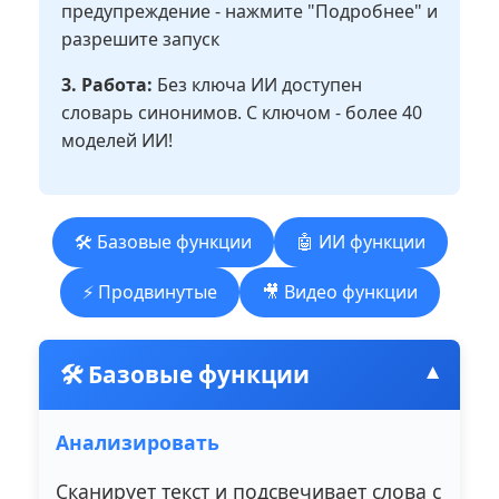
предупреждение - нажмите "Подробнее" и
разрешите запуск
3. Работа:
Без ключа ИИ доступен
словарь синонимов. С ключом - более 40
моделей ИИ!
🛠️ Базовые функции
🤖 ИИ функции
⚡ Продвинутые
🎥 Видео функции
🛠️ Базовые функции
▼
Анализировать
Сканирует текст и подсвечивает слова с