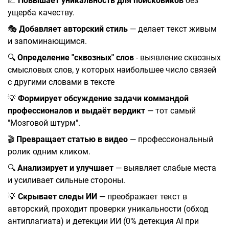
📈
Повышает уникальность для поисковиков
без
ущерба качеству.
🎭
Добавляет авторский стиль
— делает текст живым
и запоминающимся.
🔍
Определение "сквозных" слов
- выявление сквозных
смысловых слов, у которых наибольшее число связей
с другими словами в тексте
💡
Формирует обсуждение задачи коммандой
профессионалов и выдаёт вердикт
— тот самый
"Мозговой штурм".
🎬
Превращает статью в видео
— профессиональный
ролик одним кликом.
🔍
Анализирует и улучшает
— выявляет слабые места
и усиливает сильные стороны.
💡
Скрывает следы ИИ
— преображает текст в
авторский, проходит проверки уникальности (обход
антиплагиата) и детекции ИИ (0% детекция AI при