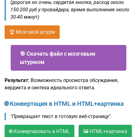
(дорогая но очень сердитая кнопка, расход около
150-200 руб у провайдера, время выполнения около
30-40 минут)
🏆 Мозговой штурм
🎯 Скачать файл с мозговым
штурмом
Результат
: Возможность просмотра обсуждения,
вердикта и синтеза идеального ответа.
🌐 Конвертация в HTML и HTML+картинка
"Превращает текст в готовую веб-страницу".
🌐 Конвертировать в HTML
🖼️ HTML+картинка