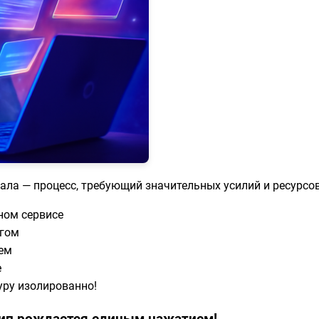
ла — процесс, требующий значительных усилий и ресурсов
ном сервисе
угом
ем
е
ру изолированно!
лип рождается единым нажатием!