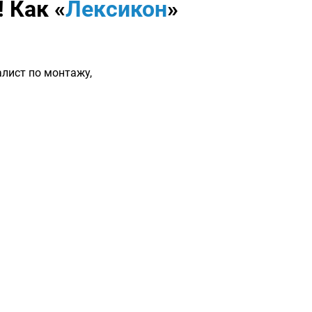
 Как «
Лексикон
»
алист по монтажу,