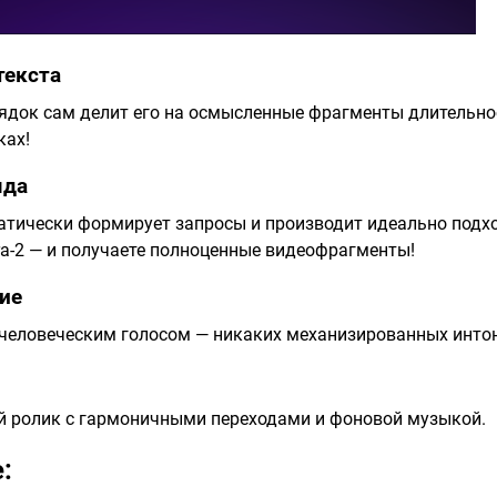
текста
ядок сам делит его на осмысленные фрагменты длительнос
ках!
яда
атически формирует запросы и производит идеально подх
a-2 — и получаете полноценные видеофрагменты!
ие
 человеческим голосом — никаких механизированных инто
й ролик с гармоничными переходами и фоновой музыкой.
: