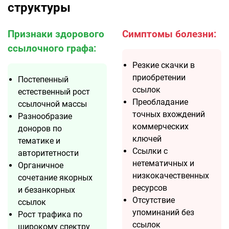
структуры
Признаки здорового
Симптомы болезни:
ссылочного графа:
Резкие скачки в
приобретении
Постепенный
ссылок
естественный рост
Преобладание
ссылочной массы
точных вхождений
Разнообразие
коммерческих
доноров по
ключей
тематике и
Ссылки с
авторитетности
нетематичных и
Органичное
низкокачественных
сочетание якорных
ресурсов
и безанкорных
Отсутствие
ссылок
упоминаний без
Рост трафика по
ссылок
широкому спектру