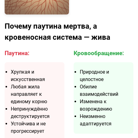
Почему паутина мертва, а
кровеносная система — жива
Паутина:
Кровообращение:
Хрупкая и
Природное и
искусственная
целостное
Любая жила
Обилие
направляет к
взаимодействий
единому корню
Изменена к
Непринуждённо
возрождению
деструктируется
Неизменно
Устойчива и не
адаптируется
прогрессирует