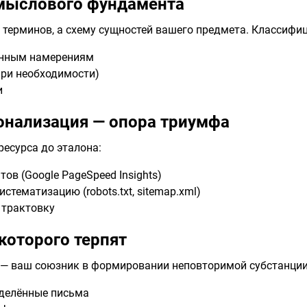
смыслового фундамента
 терминов, а схему сущностей вашего предмета. Классифи
нным намерениям
ри необходимости)
и
онализация — опора триумфа
ресурса до эталона:
ов (Google PageSpeed Insights)
тематизацию (robots.txt, sitemap.xml)
 трактовку
которого терпят
— ваш союзник в формировании неповторимой субстанции.
еделённые письма