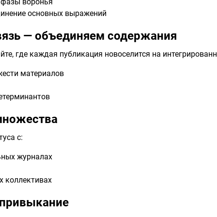
 фазы воронья
динение основных выражений
вязь — объединяем содержания
йте, где каждая публикация новоселится на интегрированн
жести материалов
етерминантов
множества
уса с:
ьных журналах
х коллективах
 привыкание