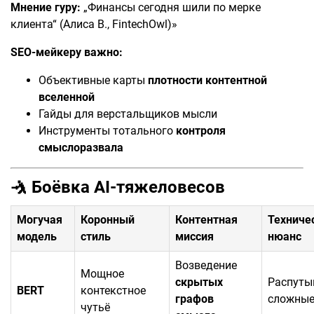
Мнение гуру:
„Финансы сегодня шили по мерке
клиента“ (Алиса В., FintechOwl)»
SEO-мейкеру важно:
Объективные карты
плотности контентной
вселенной
Гайды для верстальщиков мысли
Инструменты тотального
контроля
смыслоразвала
🤺
Боёвка AI-тяжеловесов
Могучая
Коронный
Контентная
Техниче
модель
стиль
миссия
нюанс
Возведение
Мощное
скрытых
Распуты
BERT
контекстное
графов
сложные
чутьё