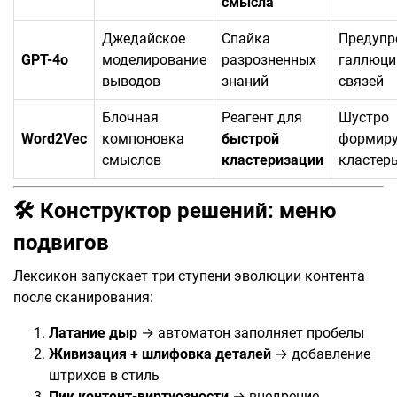
смысла
Джедайское
Спайка
Предупр
GPT-4o
моделирование
разрозненных
галлюци
выводов
знаний
связей
Блочная
Реагент для
Шустро
Word2Vec
компоновка
быстрой
формируе
смыслов
кластеризации
кластер
🛠️
Конструктор решений: меню
подвигов
Лексикон запускает три ступени эволюции контента
после сканирования:
Латание дыр
→ автоматон заполняет пробелы
Живизация + шлифовка деталей
→ добавление
штрихов в стиль
Пик контент-виртуозности
→ внедрение