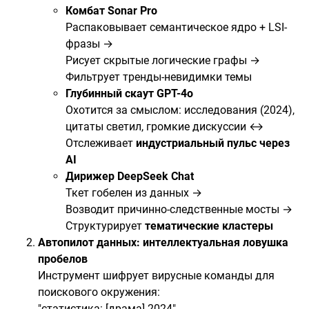
Комбат Sonar Pro
Распаковывает семантическое ядро + LSI-
фразы →
Рисует скрытые логические графы →
Фильтрует тренды-невидимки темы
Глубинный скаут GPT-4o
Охотится за смыслом: исследования (2024),
цитаты светил, громкие дискуссии ↔
Отслеживает
индустриальный пульс через
AI
Дирижер DeepSeek Chat
Ткет гобелен из данных →
Возводит причинно-следственные мосты →
Структурирует
тематические кластеры
Автопилот данных: интеллектуальная ловушка
пробелов
Инструмент шифрует вирусные команды для
поискового окружения:
"статистика: [драма] 2024"