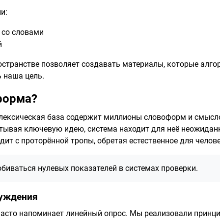
и:
 со словами
й
остранстве позволяет создавать материалы, которые алг
ь наша цель.
форма?
 лексическая база содержит миллионы словоформ и смысло
атывая ключевую идею, система находит для неё неожидан
одит с проторённой тропы, обретая естественное для челов
биваться нулевых показателей в системах проверки.
суждения
часто напоминает линейный опрос. Мы реализовали принци