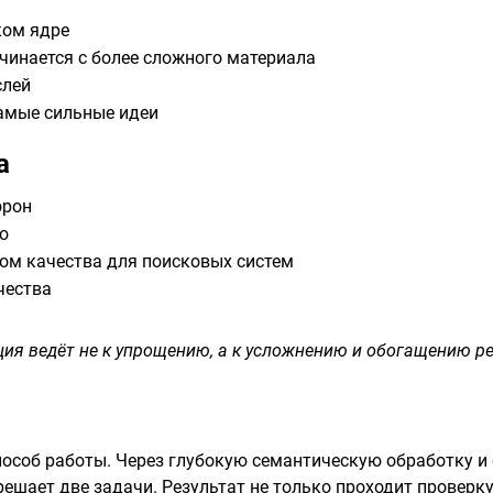
ком ядре
чинается с более сложного материала
слей
амые сильные идеи
а
орон
о
ом качества для поисковых систем
чества
ия ведёт не к упрощению, а к усложнению и обогащению р
особ работы. Через глубокую семантическую обработку и
шает две задачи. Результат не только проходит проверку