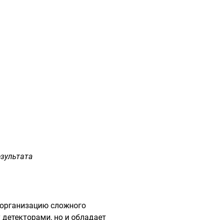
езультата
 организацию сложного
 детекторами, но и обладает